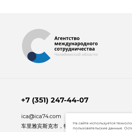
+7 (351) 247-44-07
ica@ica74.com
На сайте используется техноло
车里雅宾斯克市，特鲁达街 84 号， 6 楼
пользовательские данные. Оста