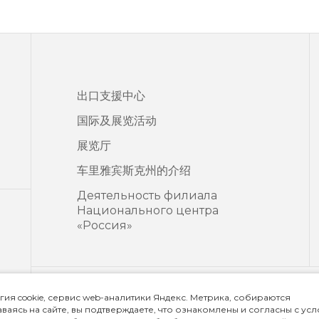
出口支援中心
国际及展览活动
展览厅
车里雅宾斯克州的介绍
Деятельность филиала
Национального центра
«Россия»
гия cookie, сервис web-аналитики Яндекс. Метрика, собираются
私隐政策
ваясь на сайте, вы подтверждаете, что ознакомлены и согласны с ус