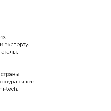
ших
 экспорту.
 столы,
 страны.
жноуральских
i-tech.