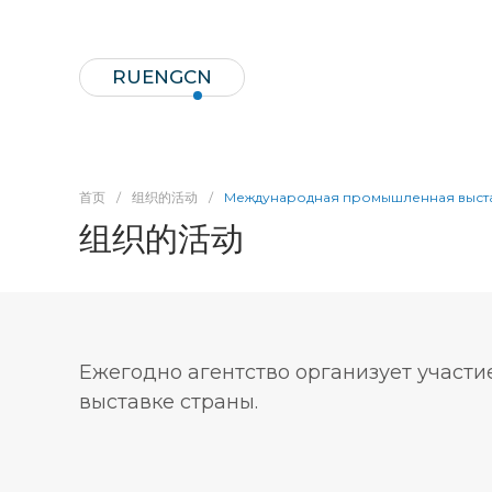
RU
ENG
CN
首页
/
组织的活动
/
Международная промышленная выст
组织的活动
Ежегодно агентство организует участ
выставке страны.