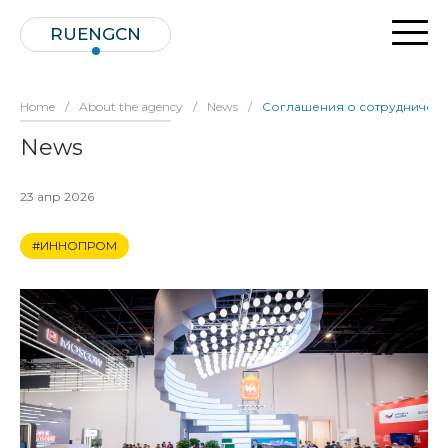
RU
ENG
CN
Home
/
About the agency
/
News
/
Соглашения о сотрудничест
News
23 апр 2026
#ИННОПРОМ