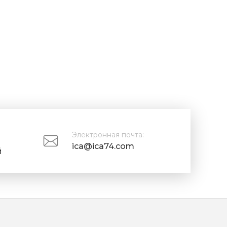
Электронная почта:
ica@ica74.com
й