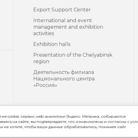
Export Support Center
International and event
management and exhibition
activities
Exhibition halls
Presentation of the Chelyabinsk
region
Деятельность филиала
Национального центра
«Россия»
гия cookie, сервис web-аналитики Яндекс. Метрика, собираются
Privacy policy
ваясь на сайте, вы подтверждаете, что ознакомлены и согласны с ус
ы не хотите, чтобы ваши данные обрабатывались, покиньте сайт.